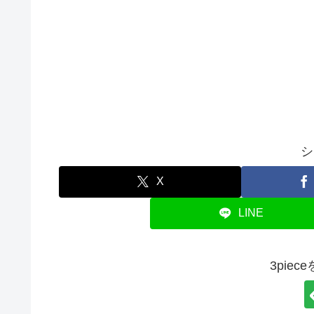
シ
X
LINE
3pie