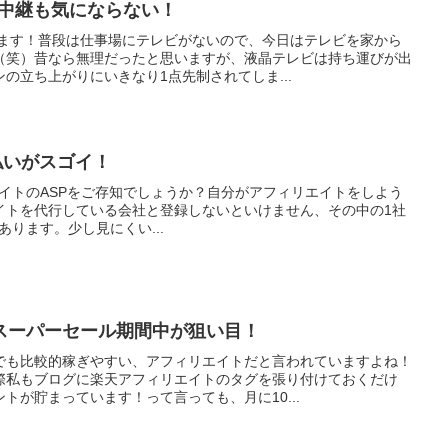
C中継も気にならない！
います！普段は仕事場にテレビがないので、今日はテレビを家から
（笑）昔なら無理だったと思いますが、液晶テレビは持ち運びが出
の立ち上がりにいきなり1点先制されてしま...
支払いがスゴイ！
ィリエイトのASPをご存知でしょうか？自分がアフィリエイトをしよう
イトを代行している会社と登録しないといけません、その中の1社
があります。少し見にくい...
スーパーセール期間中が狙い目！
でも比較的稼ぎやすい、アフィリエイトだと言われていますよね！
際私もブログに楽天アフィリエイトのタグを張り付けておくだけ
トが貯まっています！って言っても、月に10...