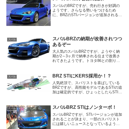
スバルのBRZですが、売れ行きが好調の
ようです、さらなる勢いをつけるため
に、BRZのSTIバージョンが追加されるよ
うですね、スバルファンには残念なお知
らせですが、ターボエンジン搭載は見送
られたようです。スバルのBRZがトヨタ
の86と兄弟車で...
スバルBRZの納期が改善されつつ
スバル
あるぞー
大人気のスバルBRZですが、ようやく納
期が2～3ヶ月で納車される位まで改善さ
れてきたようです。トヨタ86との割り当
ての関係で、少し前までは、半年の納期
が当たり前だったようですが、ようやく
落ち着いてきたようです。もし、BRZが
BRZ STIにKERS採用か！？
スバル
欲しいと思って、...
人気絶頂で、スバリストを喜ばしている
BRZですが、高性能モデルであるSTIの追
加は確定的ですが、ひょっとしたらSTIに
何とF1のKERSが搭載されるかも知れま
せんよー！！これは11月9日、英国BBC放
送の人気自動車番組、『Top Gear』...
スバルBRZ STIはノンターボ！
スバル
スバルBRZですが、STIバージョンが追加
されることが決まり、一部のスバリスト
には嬉しいニュースとなっているようで
す、しかし、残念ながらノンターボにな