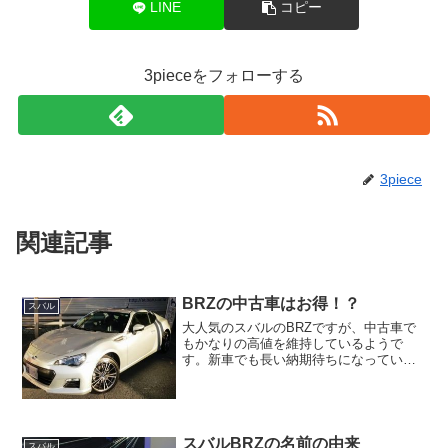
LINE
コピー
3pieceをフォローする
3piece
関連記事
BRZの中古車はお得！？
スバル
大人気のスバルのBRZですが、中古車で
もかなりの高値を維持しているようで
す。新車でも長い納期待ちになっている
車なので当然と言えば当然なんですがね
ー！！BRZの中古車の価格ですが、ほと
んど値下がりしていないようです、値下
がりしていないどころか...
スバルBRZの名前の由来
スバル