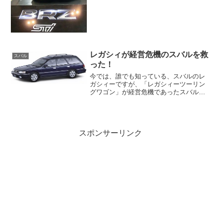
りそうな感じです。STI＝インプレッサと
いうイメージが強いのは私だけではない
はずです！！ス...
レガシィが経営危機のスバルを救
スバル
った！
今では、誰でも知っている、スバルのレ
ガシィーですが、「レガシィーツーリン
グワゴン」が経営危機であったスバルを
救ったと言うのをご存知でしょうか？
1989年バブル真っ盛りの時代に初代レガ
シィが発売されました。この当時は、バ
ブル時代で、どこの自動...
スポンサーリンク