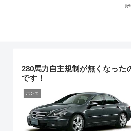
野
280馬力自主規制が無くなっ
です！
ホンダ