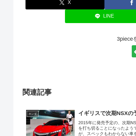
X
LINE
3pie
関連記事
イギリスで次期NSXの
ホンダ
2015年に発売予定の、次期
を打ち切ることになったよう
が、スペックもわからない車を