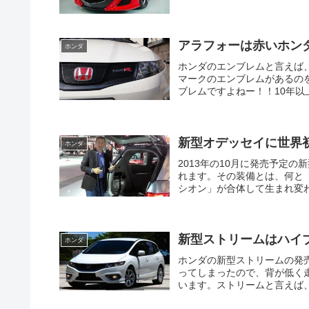
アラフォーは赤いホン
ホンダ
ホンダのエンブレムと言えば
マークのエンブレムがあるのを
ブレムですよねー！！10年以上
新型オデッセイに世界
ホンダ
2013年の10月に発売予定
れます。その装備とは、何と
シオン」が合体して生まれ変わ
新型ストリームはハイ
ホンダ
ホンダの新型ストリームの発
ってしまったので、背が低く
います。ストリームと言えば、