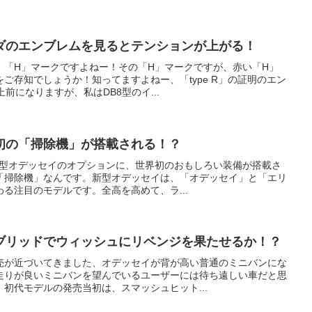
ダのエンブレムを見るとテンションが上がる！
、「H」マークですよねー！その「H」マークですが、赤い「H」
ご存知でしょうか！知ってますよねー、「type R」の証明のエン
前になりますが、私はDB8型のイ...
初の「掃除機」が搭載される！？
の新型オデッセイのオプションに、世界初のおもしろい装備が搭載さ
「掃除機」なんです。新型オデッセイは、「オデッセイ」と「エリ
る注目のモデルです。全高を高めて、ラ...
ブリッドでウィッシュにリベンジを果たせるか！？
売が近づいてきました、オデッセイが背が高い普通のミニバンにな
走りが良いミニバンを望んでいるユーザーには待ち遠しい車だと思
初代モデルの発売当初は、スマッシュヒット...