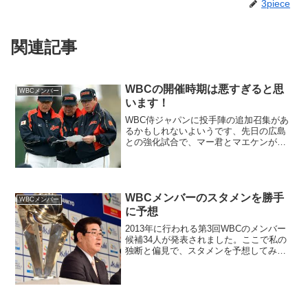
3piece
関連記事
WBCの開催時期は悪すぎると思
WBCメンバー
います！
WBC侍ジャパンに投手陣の追加召集があ
るかもしれないよいうです、先日の広島
との強化試合で、マー君とマエケンが不
甲斐無いピッチングをしてしまった事
や、クローザーとして期待される浅尾投
手の調子も上がらないようで、投手陣の
追加召集が検討されている...
WBCメンバーのスタメンを勝手
WBCメンバー
に予想
2013年に行われる第3回WBCのメンバー
候補34人が発表されました。ここで私の
独断と偏見で、スタメンを予想してみた
いと思います！！1番：本多（ソフトバン
ク）2塁2番：稲葉（日ハム）1塁3番：坂
本（巨人）遊撃手4番：阿部（巨人）捕手
5番：内...