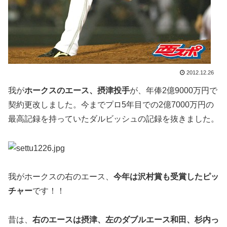
2012.12.26
我が
ホークスのエース、摂津投手
が、年俸2億9000万円で
契約更改しました。今までプロ5年目での2億7000万円の
最高記録を持っていたダルビッシュの記録を抜きました。
我がホークスの右のエース、
今年は沢村賞も受賞したピッ
チャー
です！！
昔は、
右のエースは摂津、左のダブルエース和田、杉内っ