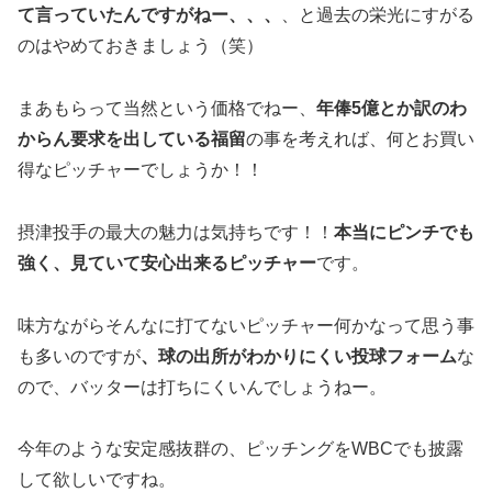
て言っていたんですがねー、、、
、と過去の栄光にすがる
のはやめておきましょう（笑）
まあもらって当然という価格でねー、
年俸5億とか訳のわ
からん要求を出している福留
の事を考えれば、何とお買い
得なピッチャーでしょうか！！
摂津投手の最大の魅力は気持ちです！！
本当にピンチでも
強く、見ていて安心出来るピッチャー
です。
味方ながらそんなに打てないピッチャー何かなって思う事
も多いのですが
、球の出所がわかりにくい投球フォーム
な
ので、バッターは打ちにくいんでしょうねー。
今年のような安定感抜群の、ピッチングをWBCでも披露
して欲しいですね。