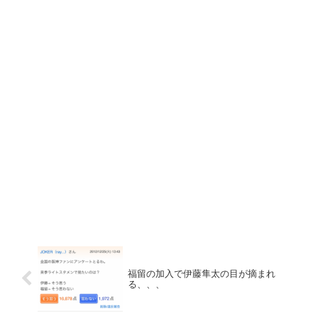
福留の加入で伊藤隼太の目が摘まれ
る、、、