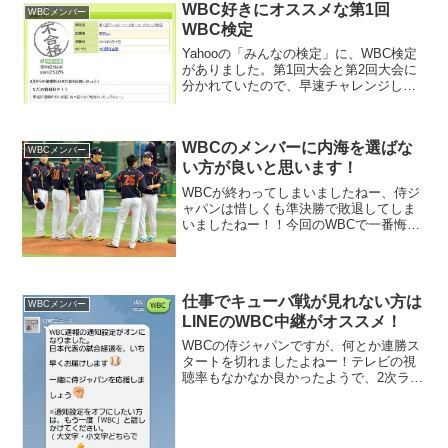
WBC好きにオススメな第1回
WBCメンバー
WBC検定
Yahooの「みんなの検定」に、WBC検定
がありました。第1回大会と第2回大会に
分かれていたので、早速チャレンジして
みました！！正直、私は第2回大会は総集
編のDVDも購入したくらい、記憶に残っ
ており、大好きな大会ですが、第1回大会
WBCのメンバーに内海を選ばな
はあまり記...
WBCメンバー
い方が良いと思います！
WBCが終わってしまいましたねー、侍ジ
ャパンは惜しくも準決勝で敗退してしま
いましたねー！！今回のWBCで一番悔し
い思いをしたのは誰でしょうか？やっぱ
り内川選手でしょうか？いえ、多分、内
海投手だと思います。またまた、偽侍っ
て言われそうな成績し...
仕事でキューバ戦が見れない方は
WBCメンバー
LINEのWBC中継がオススメ！
WBCの侍ジャパンですが、何とか連勝ス
タートを切れましたよねー！テレビの視
聴率もなかなか良かったようで、2次ラウ
ンドに入ればさらに、注目される事間違
いないと思います！WBCの中継にLINEが
使えるって知ってましたか？これは便利
だと思います、...