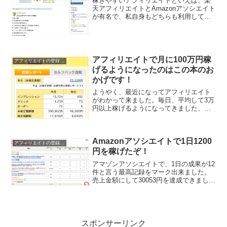
稼ぎやすいアフィリエイトといえば、楽
天アフィリエイトとAmazonアソシエイト
が有名で、私自身もどちらも利用してい
ますが、先日あることに気が付きまし
た。圧倒的にAmazonアソシエイトの方が
使いやすいんです。楽天アフィリエイト
とAmazon...
アフィリエイトで月に100万円稼
アフィリエイトの登録と稼ぎ方
げるようになったのはこの本のお
かげです！
ようやく、最近になってアフィリエイト
がわかって来ました。毎日、平均して3万
円以上稼げるようになってきました、約2
年間かかりましたが、ようやく芽が出て
来た気がします。アフィリエイトは、本
当に難しいと思います、簡単にアフィリ
エイトで稼げると言う...
Amazonアソシエイトで1日1200
アフィリエイトの登録と稼ぎ方
円を稼げたぞ！
アマゾンアソシエイトで、1日の成果が12
件と言う最高記録をマーク出来ました。
売上金額にして30053円を達成できまし
た。今の成果報酬は3.5％なので、約1051
円を稼げました。間もなく4.0％に成果報
酬が上がりますので、約1200円を1日で...
スポンサーリンク