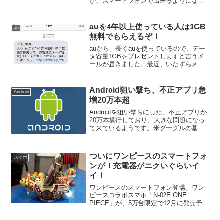
が、スマートフォンで出来るようになり
ます。iOSにもAndroid両方に配信され、
スマホだけでなくタブレット端末にも、
配信されるようです。しかも、ドラクエ1
auを4年以上使っている人は1GB
au
～8まで一気...
無料でもらえるぞ！
auから、長くauを使っているので、デー
タ容量1GBをプレゼントしますと言うメ
ールが届きました。最近、いたずらメー
ルが多かったので、どーせこれもウソだ
ろうと思ってスルーしていましたが、ど
うやら本当の話だったようです。詳細を
Android狙い撃ち、不正アプリ急
Android
確認してみると、「...
増20万本超
Androidを狙い撃ちにした、不正アプリが
20万本横行しており、大きな問題になっ
て来ているようです。米グーグルの基本
ソフト（ＯＳ）「アンドロイド」を搭載
したスマートフォン（高機能携帯電話）
を狙った不正アプリ（実行ソフト）が１
ついにワンピースのスマートフォ
スマホ
０月末時点で２...
ンが！充電器がニクいぐらいイ
イ！
ワンピースのスマートフォン登場。ワン
ピースコラボスマホ「N-02E ONE
PIECE」が、5万台限定で12月に発売予
定。外観から中身までワンピース色に染
まったこだわりのモデルで、「サウザン