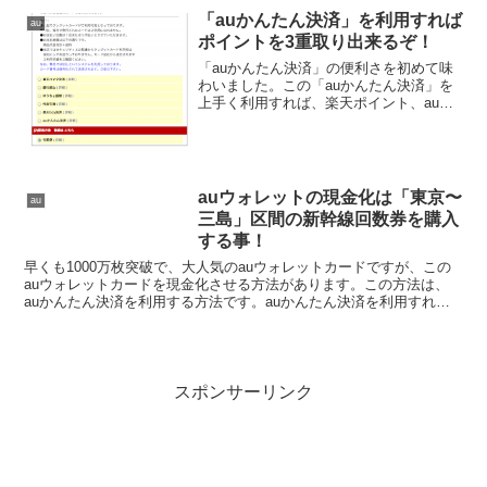
ドサニー号」の特製充電台と麦わらの一
「auかんたん決済」を利用すれば
au
味のキャラピン...
ポイントを3重取り出来るぞ！
「auかんたん決済」の便利さを初めて味
わいました。この「auかんたん決済」を
上手く利用すれば、楽天ポイント、auポ
イント、クレジットカードのポイントの
ポイント3重取りを出来ます。最近では、
楽天のお店でも、「auかんたん決済」を
利用出来るお店...
auウォレットの現金化は「東京〜
au
三島」区間の新幹線回数券を購入
する事！
早くも1000万枚突破で、大人気のauウォレットカードですが、この
auウォレットカードを現金化させる方法があります。この方法は、
auかんたん決済を利用する方法です。auかんたん決済を利用すれ
ば、auウォレットカードに最大で2万円チャージする...
スポンサーリンク