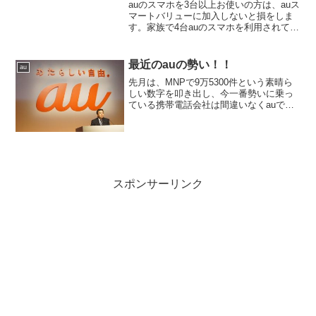
auのスマホを3台以上お使いの方は、auス
マートバリューに加入しないと損をしま
す。家族で4台auのスマホを利用されてい
る方なら、スマートバリューに加入する
ことで月々の携帯料金を確実に下げる事
が出来ます。auスマートバリューの条件
最近のauの勢い！！
au
は、auのス...
先月は、MNPで9万5300件という素晴ら
しい数字を叩き出し、今一番勢いに乗っ
ている携帯電話会社は間違いなくauです
よねー！！iPhone 5の発売後、MNPでの
転入超過が月間9万5000件を超えるなど、
好調ぶりが伝えられるKDDI。その好...
スポンサーリンク