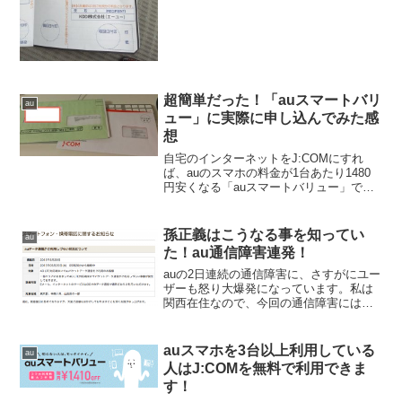
みました。
超簡単だった！「auスマートバリ
au
ュー」に実際に申し込んでみた感
想
自宅のインターネットをJ:COMにすれ
ば、auのスマホの料金が1台あたり1480
円安くなる「auスマートバリュー」です
が、実際に申し込みをしてみました。も
のすごく簡単だったので、auユーザーな
ら絶対に申し込みした方がお得ですよ。
孫正義はこうなる事を知ってい
au
「auスマー...
た！au通信障害連発！
auの2日連続の通信障害に、さすがにユー
ザーも怒り大爆発になっています。私は
関西在住なので、今回の通信障害には直
接関係はなかったですが、これはあまり
にもひどいですよね。「何回やったら気
がすむねん！！」って感じですね。MNP
auスマホを3台以上利用している
au
が好調ってことはこ...
人はJ:COMを無料で利用できま
す！