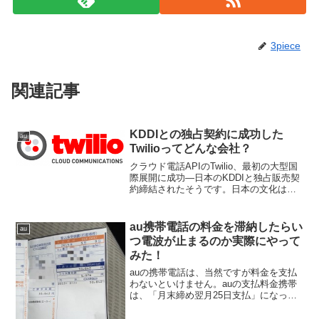
3piece
関連記事
KDDIとの独占契約に成功した
au
Twilioってどんな会社？
クラウド電話APIのTwilio、最初の大型国
際展開に成功―日本のKDDIと独占販売契
約締結されたそうです。日本の文化は信
頼性、確実性などを重視するため、外国
企業が日本市場に進出するのは難事だ。
Twilioは日本で十分な尊敬を受けている大
au携帯電話の料金を滞納したらい
au
企...
つ電波が止まるのか実際にやって
みた！
auの携帯電話は、当然ですが料金を支払
わないといけません。auの支払料金携帯
は、「月末締め翌月25日支払」になって
います。この携帯電話の料金を25日に支
払わなければ、どうなるか実際にやって