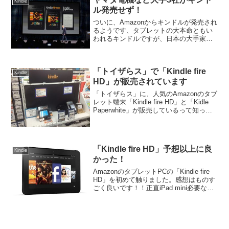
Kindle
ル発売せず！
ついに、Amazonからキンドルが発売され
るようです、タブレットの大本命ともい
われるキンドルですが、日本の大手家電
量販店がキンドルの扱いをしないことを
発表しました。アマゾンは、日本で今月
19日から電子書籍端末「キンドル」を、
「トイザらス」で「Kindle fire
来月からは小型の...
Kindle
HD」が販売されています
「トイザらス」に、人気のAmazonのタブ
レット端末「Kindle fire HD」と「Kidle
Paperwhite」が販売しているって知って
いますか？Amazonの「Kindle」が発売さ
れる際に、ヨドバシカメラなど、日本の
大手家電量...
「Kindle fire HD」予想以上に良
Kindle
かった！
AmazonのタブレットPCの「Kindle fire
HD」を初めて触りました。感想はものす
ごく良いです！！正直iPad mini必要ない
んじゃないって感じました！私がiPadで
している作業は、全てKindle Fire HDで出
来る事が...