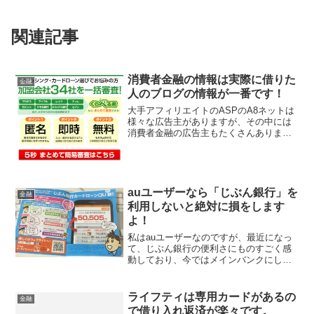
関連記事
消費者金融の情報は実際に借りた
金融
人のブログの情報が一番です！
大手アフィリエイトのASPのA8ネットは
様々な広告主がありますが、その中には
消費者金融の広告主もたくさんありま
す。アフィリエイトなので、A8に登録さ
れている、消費者金融を自分のブログや
サイトで紹介して、成約があれば、報酬
が高い会社であれば1...
auユーザーなら「じぶん銀行」を
金融
利用しないと絶対に損をします
よ！
私はauユーザーなのですが、最近になっ
て、じぶん銀行の便利さにものすごく感
動しており、今ではメインバンクにして
います。まず、私が一番重要視する事
は、コンビニでお金を下ろしても手数料
がかからないと言う事です。最近は、コ
ライフティは専用カードがあるの
金融
ンビニでお金が下ろせるの...
で借り入れ返済が楽々です。