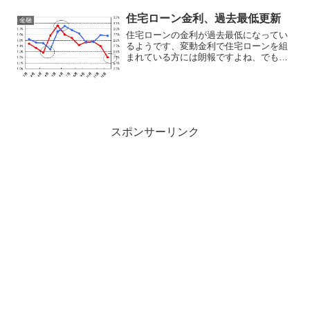
分のお金を滞納すると、J:COMは強制的
に契約を打ち切られるようです。その
住宅ローン金利、過去最低更新
金融
後、J:CO...
住宅ローンの金利が過去最低になってい
るようです、変動金利で住宅ローンを組
まれている方には朗報ですよね、でも銀
行に貯金しても全く利子がつかないとい
う事なので良い事ばかりではないようで
す。大手銀行の住宅ローン金利の引き下
げ競争が激化している。各...
スポンサーリンク