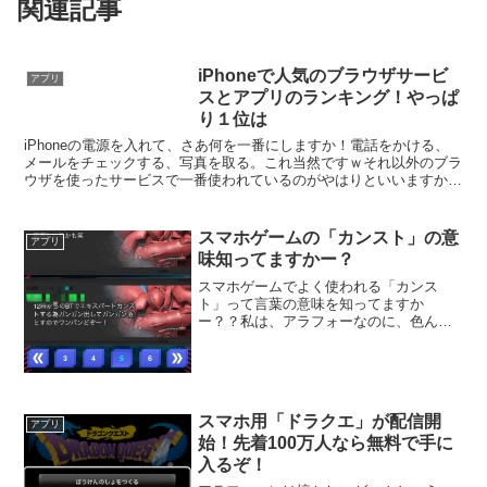
関連記事
iPhoneで人気のブラウザサービ
アプリ
スとアプリのランキング！やっぱ
り１位は
iPhoneの電源を入れて、さあ何を一番にしますか！電話をかける、
メールをチェックする、写真を取る。これ当然ですｗそれ以外のブラ
ウザを使ったサービスで一番使われているのがやはりといいますか、
日本では予想通りといいますか【Yahoo!】です。...
スマホゲームの「カンスト」の意
アプリ
味知ってますかー？
スマホゲームでよく使われる「カンス
ト」って言葉の意味を知ってますか
ー？？私は、アラフォーなのに、色んな
スマホゲームにはまっている、ダメな大
人です笑そんな中、よく耳にするのがこ
の「カンスト」って言葉なんですよね
ー。ガンダムエリアウォーズの掲示...
スマホ用「ドラクエ」が配信開
アプリ
始！先着100万人なら無料で手に
入るぞ！