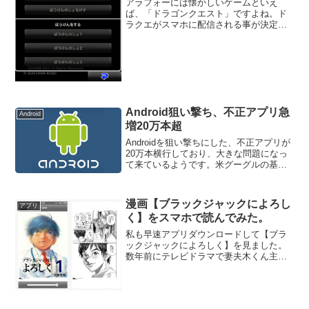
アラフォーには懐かしいゲームといえ
ば、「ドラゴンクエスト」ですよね。ド
ラクエがスマホに配信される事が決定し
て、ドコモから「ドラクエスマホ」も登
場するほど、ドラクエのブームが再燃し
ています。そん中、スマホ版の「ドラゴ
ンクエスト」が何と無料で配...
Android狙い撃ち、不正アプリ急
Android
増20万本超
Androidを狙い撃ちにした、不正アプリが
20万本横行しており、大きな問題になっ
て来ているようです。米グーグルの基本
ソフト（ＯＳ）「アンドロイド」を搭載
したスマートフォン（高機能携帯電話）
を狙った不正アプリ（実行ソフト）が１
漫画【ブラックジャックによろし
アプリ
０月末時点で２...
く】をスマホで読んでみた。
私も早速アプリダウンロードして【ブラ
ックジャックによろしく】を見ました。
数年前にテレビドラマで妻夫木くん主演
で放送されていたのでご存知の方も多い
と思いますが、医者の命に対する葛藤や
現在の医療界の問題などを描いた漫画
【ブラックジャックによろし...