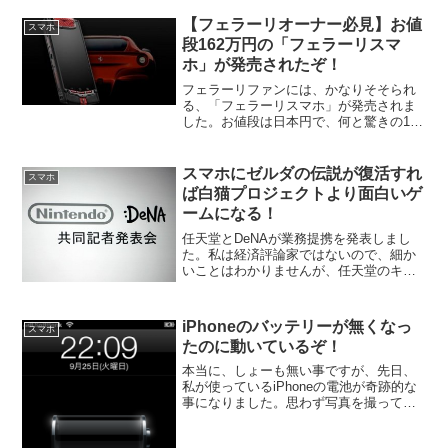
電話・ＰＨＳ契約数によると、通信会社
を変更しても同じ番号が使える「番号持
【フェラーリオーナー必見】お値
スマホ
ち運び制度（Ｍ...
段162万円の「フェラーリスマ
ホ」が発売されたぞ！
フェラーリファンには、かなりそそられ
る、「フェラーリスマホ」が発売されま
した。お値段は日本円で、何と驚きの162
万円です。高すぎるーー！！一体、こ
れ、どんな人が買うの？この「フェラー
リスマホ」を作った会社は、Vertu（ヴァ
スマホにゼルダの伝説が復活すれ
スマホ
ーチュ）と言う会...
ば白猫プロジェクトより面白いゲ
ームになる！
任天堂とDeNAが業務提携を発表しまし
た。私は経済評論家ではないので、細か
いことはわかりませんが、任天堂のキャ
ラがスマホに登場するのは決まったよう
です。マリオはもちろん、ゼルダなどの
キャラクターも登場します。
iPhoneのバッテリーが無くなっ
スマホ
たのに動いているぞ！
本当に、しょーも無い事ですが、先日、
私が使っているiPhoneの電池が奇跡的な
事になりました。思わず写真を撮ってみ
たので興味のある方是非見てください。
見てくださいこの写真、普通はバッテリ