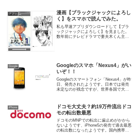
漫画【ブラックジャックによろし
アプリ
く】をスマホで読んでみた。
私も早速アプリダウンロードして【ブラ
ックジャックによろしく】を見ました。
数年前にテレビドラマで妻夫木くん主演
で放送されていたのでご存知の方も多い
と思いますが、医者の命に対する葛藤や
現在の医療界の問題などを描いた漫画
【ブラックジャックによろし...
Googleのスマホ「Nexus4」がい
Google
いぞ！！
Googleのスマートフォン「Nexus4」が昨
日、発売されたようです。日本では発売
未定なのが残念ですが、世界各国で大人
気のようで、発売即完売になっているよ
うです。米Googleは11月13日（現地時
間）、10月29日に発表した一連のオリ
ドコモ大丈夫？約19万件流出ドコ
iPhone
ジ...
モの転出数最悪
ドコモのMNPでの転出に歯止めがかから
ないようです、iPhone5の発売で過去最悪
の転出数になったようです。国内携帯電
話大手３社が７日発表した１０月の携帯