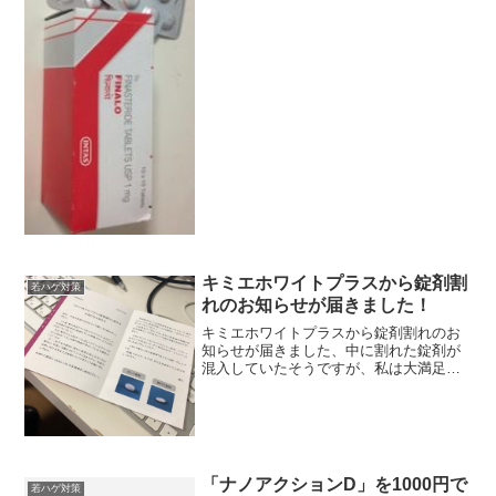
い、「フィナロ」というAGAの薬を購入
してみました。一番始めは、「プロペシ
ア」を服用していました...
キミエホワイトプラスから錠剤割
若ハゲ対策
れのお知らせが届きました！
キミエホワイトプラスから錠剤割れのお
知らせが届きました、中に割れた錠剤が
混入していたそうですが、私は大満足で
飲んでいます。アラフォー親父にはオス
スメの薬です。
「ナノアクションD」を1000円で
若ハゲ対策