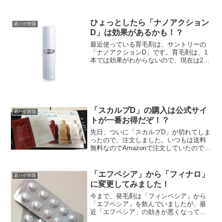
になるかと思います。平日はたくさんの
人に会う可能性が高いと思いますが、休
日ならそんなにたくさんの人とは合わな
ひょっとしたら「ナノアクション
若ハゲ対策
いと思います。
D」は効果があるかも！？
最近使っている育毛剤は、サントリーの
「ナノアクションD」です。育毛剤は、1
本では効果がわからないので、現在は2本
目を使っていますが、これが意外に効果
がありそうな予感がするんです。ハゲて
いる方ならわかると思いますが、私は、
今まで色んな育毛剤を...
「スカルプD」の購入は公式サイ
若ハゲ対策
トが一番お得だぞ！？
先日、ついに「スカルプD」が切れてしま
ったので、注文しました。いつもは送料
無料なのでAmazonで注文していたのです
が、初めて、アンファーの公式サイトで
注文をしました。いつもはAmazonで注文
していたので気付かなかったんですが、
「エフペシア」から「フィナロ」
若ハゲ対策
公式サイト...
に変更してみました！
今まで、発毛剤は「フィンペシア」から
「エフペシア」を飲んでいましたが、最
近「エフペシア」の効きが悪くなってき
た気がしたので、薬を変えてみようと思