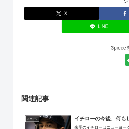
シ
X
LINE
3pie
関連記事
イチローの今後、何もし
スポーツ
来季のイチローはニューヨー