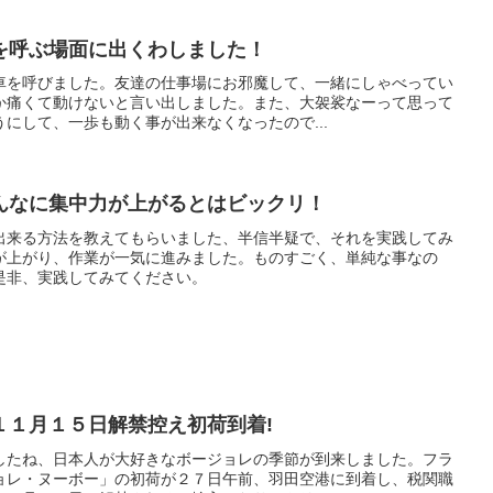
を呼ぶ場面に出くわしました！
車を呼びました。友達の仕事場にお邪魔して、一緒にしゃべってい
か痛くて動けないと言い出しました。また、大袈裟なーって思って
にして、一歩も動く事が出来なくなったので...
んなに集中力が上がるとはビックリ！
出来る方法を教えてもらいました、半信半疑で、それを実践してみ
が上がり、作業が一気に進みました。ものすごく、単純な事なの
是非、実践してみてください。
１１月１５日解禁控え初荷到着!
したね、日本人が大好きなボージョレの季節が到来しました。フラ
ョレ・ヌーボー」の初荷が２７日午前、羽田空港に到着し、税関職