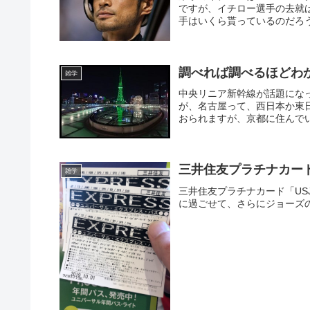
ですが、イチロー選手の去就
手はいくら貰っているのだろう
調べれば調べるほどわ
雑学
中央リニア新幹線が話題にな
が、名古屋って、西日本か東
おられますが、京都に住んでい
三井住友プラチナカー
雑学
三井住友プラチナカード「U
に過ごせて、さらにジョーズ