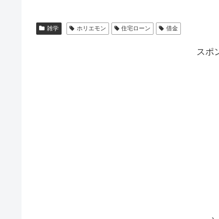
雑学
ホリエモン
住宅ローン
借金
スポ