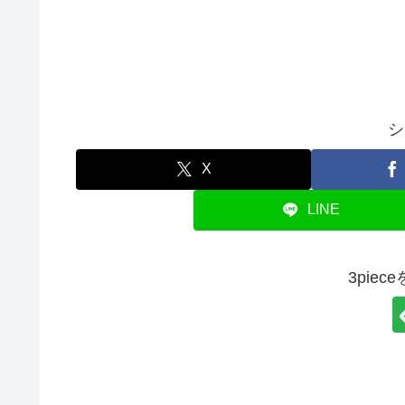
シ
X
LINE
3pie