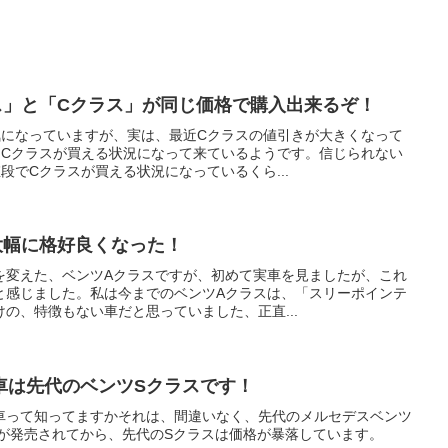
ス」と「Cクラス」が同じ価格で購入出来るぞ！
気になっていますが、実は、最近Cクラスの値引きが大きくなって
、Cクラスが買える状況になって来ているようです。信じられない
段でCクラスが買える状況になっているくら...
大幅に格好良くなった！
を変えた、ベンツAクラスですが、初めて実車を見ましたが、これ
と感じました。私は今までのベンツAクラスは、「スリーポインテ
の、特徴もない車だと思っていました、正直...
車は先代のベンツSクラスです！
車って知ってますかそれは、間違いなく、先代のメルセデスベンツ
スが発売されてから、先代のSクラスは価格が暴落しています。