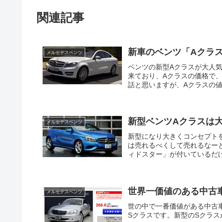
関連記事
新車のベンツ「Aクラ
メルセデスベンツ
ベンツの新型Aクラスが大人
来ており、Aクラスの価格で
話と思いますが、Aクラスの値
新型ベンツAクラスは
メルセデスベンツ
新型になり大きくコンセプト
は売れるべくして売れるなー
ィドスター」が付いているだけ
世界一価値のある中古
メルセデスベンツ
世の中で一番価値がある中古
Sクラスです。新型のSクラ