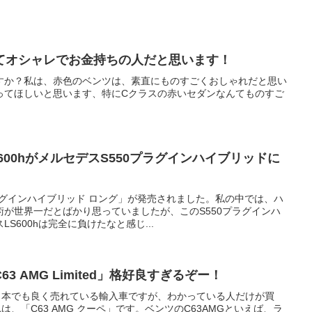
てオシャレでお金持ちの人だと思います！
すか？私は、赤色のベンツは、素直にものすごくおしゃれだと思い
ってほしいと思います、特にCクラスの赤いセダンなんてものすご
600hがメルセデスS550プラグインハイブリッドに
ラグインハイブリッド ロング」が発売されました。私の中では、ハ
が世界一だとばかり思っていましたが、このS550プラグインハ
S600hは完全に負けたなと感じ...
 AMG Limited」格好良すぎるぞー！
日本でも良く売れている輸入車ですが、わかっている人だけが買
、「C63 AMG クーペ」です。ベンツのC63AMGといえば、ラ