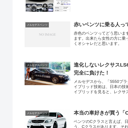
赤いベンツに乗る人っ
メルセデスベンツ
赤色のベンツってどう思いま
ます。出来たら女性の方に乗
くオシャレだと思います。
進化しないレクサスLS
メルセデスベンツ
完全に負けた！
メルセデスから、「S550プ
イブリッド技術は、日本の技術
イブリッドを見ると、レクサスL
本当の車好きが買う「C63
メルセデスベンツ
ベンツのCクラスと言えば、
う、Cクラスがあります、それは