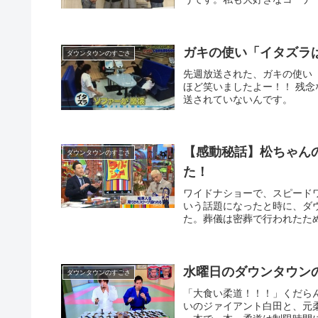
ガキの使い「イタズラ
ダウンタウンのすごさ
先週放送された、ガキの使い
ほど笑いましたよー！！ 残
送されていないんです。
【感動秘話】松ちゃん
ダウンタウンのすごさ
た！
ワイドナショーで、スピード
いう話題になったと時に、ダ
た。葬儀は密葬で行われたため
水曜日のダウンタウン
ダウンタウンのすごさ
「大食い柔道！！！」くだら
いのジァイアント白田と、元