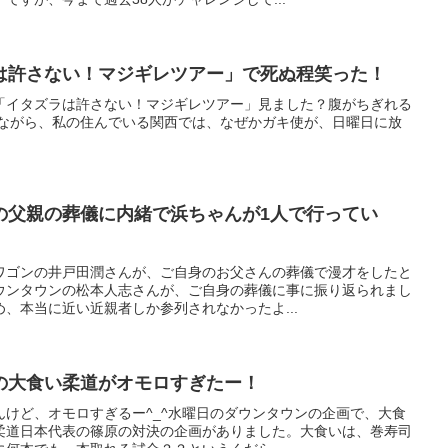
は許さない！マジギレツアー」で死ぬ程笑った！
「イタズラは許さない！マジギレツアー」見ました？腹がちぎれる
念ながら、私の住んでいる関西では、なぜかガキ使が、日曜日に放
の父親の葬儀に内緒で浜ちゃんが1人で行ってい
ワゴンの井戸田潤さんが、ご自身のお父さんの葬儀で漫才をしたと
ウンタウンの松本人志さんが、ご自身の葬儀に事に振り返られまし
、本当に近い近親者しか参列されなかったよ...
の大食い柔道がオモロすぎたー！
んけど、オモロすぎるー^_^水曜日のダウンタウンの企画で、大食
柔道日本代表の篠原の対決の企画がありました。大食いは、巻寿司