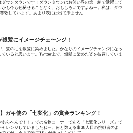
はダウンタウンです！ダウンタウンはお笑い界の第一線で活躍して
しかも今も色褪せることなく、おもしろいですよねー。私は、ダウ
尊敬しています。あまり表には出て来ません...
が銀髪にイメージチェ〜ンジ！
が、髪の毛を銀髪に染めました。かなりのイメージチェンジになっ
ていると思います。Twitter上で、銀髪に染めた姿を披露していま
一】ガキ使の「七変化」の賞金ランキング！
やあらへんで！！」での名物コーナーである「七変化シリーズ」で
チャレンジしていましたねー、何と数える事38人目の挑戦者のよ
ですが、今まで過去38人がチャレンジして...