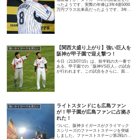
ったようです、実際の年俸は3年4億5000
万円プラス出来高だったようです、3年15
億円という噂は何だったんでしょうかね
ー！！活躍できなければ甲子園のヤジも
心して受け止めると言っています！！正
直タイガースフ...
【関西大盛り上がり】強い巨人を
強いタイガースを見たい
阪神が甲子園で迎え撃つ！
今日（213/07/15）は、前半戦の大一番で
ある、甲子園での「阪神VS巨人」の試合
が行われます。この試合をさらに、面白
くするのが、エース対決です！！巨人キ
ラー「能見」VS虎キラー「杉内」の投げ
合いで、始まる前から、関西では多盛り
上がりにな...
ライトスタンドにも広島ファン
強いタイガースを見たい
が！甲子園が広島ファンに占拠さ
れた！
ついに、阪神タイガースがクライマック
スシリーズのファーストステージを突破
しました。ファーストステージ第2戦のチ