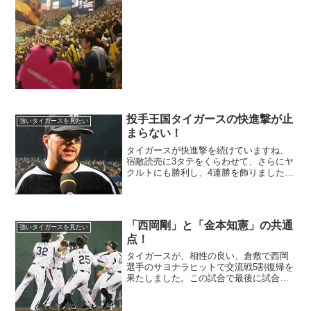
ケットが取れたので、友達と甲子園まで
見に行って来ました。一番感じたのは、
広島ファンの多い事にビックリしまし
た。それでも、私は阪神フ...
投手王国タイガースの快進撃が止
強いタイガースを見たい
まらない！
タイガースが快進撃を続けていますね、
宿敵読売に3タテをくらわせて、さらにヤ
クルトにも勝利し、4連勝を飾りました。
巨人がDeNAにまさかのサヨナラ負けをし
てしまい、タイガースとの差が、1.5ゲー
ム差に縮まりました。メッセンジャーの
投打にわたる...
「西岡剛」と「金本知憲」の共通
強いタイガースを見たい
点！
タイガースが、相性の良い、倉敷で西岡
選手のサヨナラヒットで交流戦5割復帰を
果たしました。この試合で最後に試合を
決めた西岡選手の気迫に感動しました。
タイガースを変えた男「西岡剛」です