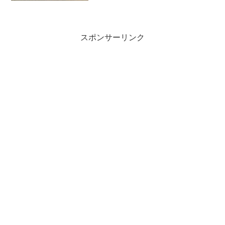
が、ここ最近は少し打撃面で低迷してい
ました。そこで、サヨナラ...
スポンサーリンク