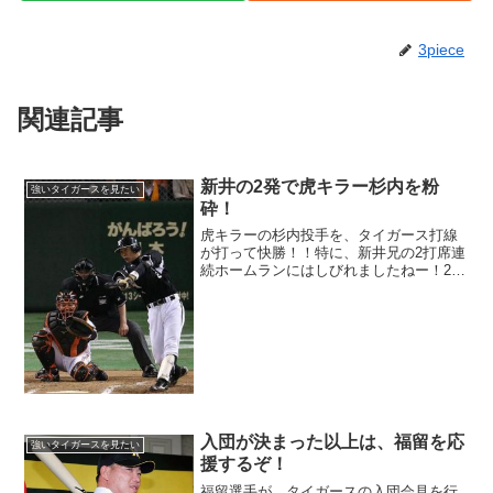
3piece
関連記事
新井の2発で虎キラー杉内を粉
強いタイガースを見たい
砕！
虎キラーの杉内投手を、タイガース打線
が打って快勝！！特に、新井兄の2打席連
続ホームランにはしびれましたねー！2打
席連続ホームランを、またもや西岡選手
が新井イジリしていましたねー（笑）虎
キラーの杉内投手を、好調の阪神打線が
粉砕しましたーーー（...
入団が決まった以上は、福留を応
強いタイガースを見たい
援するぞ！
福留選手が、タイガースの入団会見を行