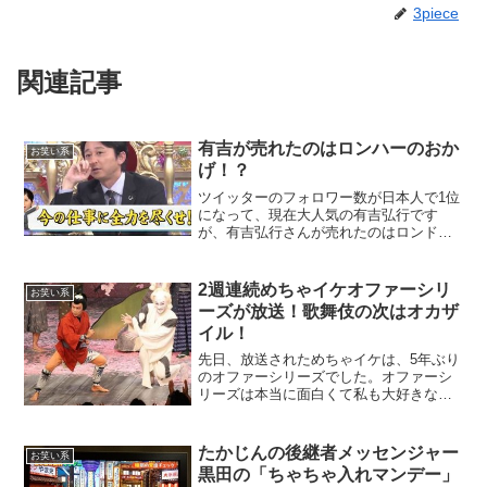
3piece
関連記事
有吉が売れたのはロンハーのおか
お笑い系
げ！？
ツイッターのフォロワー数が日本人で1位
になって、現在大人気の有吉弘行です
が、有吉弘行さんが売れたのはロンドン
ハーツの影響が大きいと思います。ロン
ブー淳と有吉とのやり取りはすごく面白
いですよねー！私も大好きなロンドンハ
2週連続めちゃイケオファーシリ
お笑い系
ーツのコーナーの「有吉先...
ーズが放送！歌舞伎の次はオカザ
イル！
先日、放送されためちゃイケは、5年ぶり
のオファーシリーズでした。オファーシ
リーズは本当に面白くて私も大好きな企
画です。今回は、市川海老蔵が歌舞伎の
オファーをするという企画でした。青色
のジャージがトレードマークになってい
たかじんの後継者メッセンジャー
お笑い系
る、オファーシリーズで...
黒田の「ちゃちゃ入れマンデー」