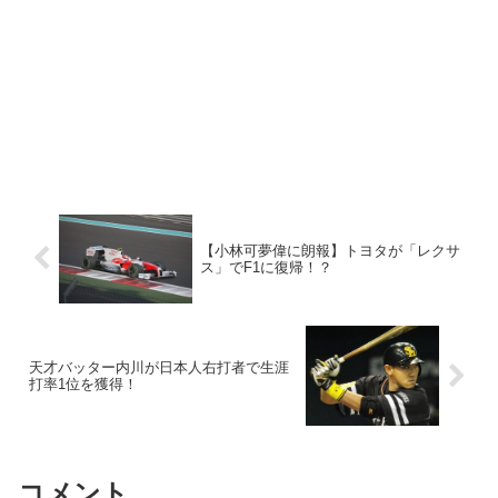
【小林可夢偉に朗報】トヨタが「レクサ
ス」でF1に復帰！？
天才バッター内川が日本人右打者で生涯
打率1位を獲得！
コメント