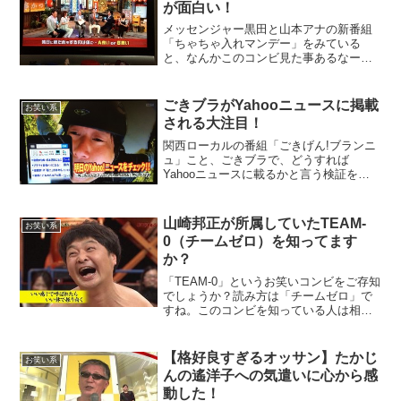
が面白い！
メッセンジャー黒田と山本アナの新番組
「ちゃちゃ入れマンデー」をみている
と、なんかこのコンビ見た事あるなーっ
て思いました。そーです、黒田が捕まる
前に放送していた「プライスバラエティ
ナンボDEなんぼ」を思い出しました。
ごきブラがYahooニュースに掲載
お笑い系
される大注目！
関西ローカルの番組「ごきげん!ブランニ
ュ」こと、ごきブラで、どうすれば
Yahooニュースに載るかと言う検証をし
ていました。プラスマイナスの石橋が自
分のプライベートで子供が出来たことを
暴露したり、バンジージャンプにチャレ
山崎邦正が所属していたTEAM-
お笑い系
ンジしたりしていました...
0（チームゼロ）を知ってます
か？
「TEAM-0」というお笑いコンビをご存知
でしょうか？読み方は「チームゼロ」で
すね。このコンビを知っている人は相当
なお笑い好きだと思います。「チームゼ
ロ」とは、山崎邦正さんが所属していた
コンビの名前です。今では、月亭邦正さ
【格好良すぎるオッサン】たかじ
お笑い系
んですねー（笑）T...
んの遙洋子への気遣いに心から感
動した！