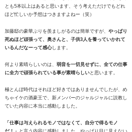
とも5本以上はあると思います、そう考えただけでもどれ
ほど忙しいか予想はつきますよねー（笑）
加藤邸の豪華ぶりを羨ましがるのは簡単ですが、
やっぱり
死ぬほど頑張って、奥さんと、子供3人を養っていかれて
いるんだなーって感心
します。
何より素晴らしいのは、
弱音を一切見せずに、全ての仕事
に全力で頑張られている事が素晴らしい
と思います。
極とんぼ時代はそれほど好きではありませんでしたが、め
ちゃイケの酒豪王で、新メンバーのジャルジャルに説教し
ていた内容に本当に感動しました。
「仕事は与えられるモノではなくて、自分で得るモノ
だ！」
と言う内容に感動しました、やっぱり目に見えない