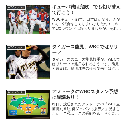
キューバ戦は完敗！でも切り替え
WBCメンバー
て行こう！
WBCキューバ戦で、日本はかなり、ふが
いない試合をしてしまいましたね！これ
で1次ラウンドは終わりましたが、それに
しても貧打でしたねー。キューバには完
敗と言っても良い内容だったと思いま
す。平日にも関わらず、視聴率が20％超
タイガース能見、WBCではリリ
えるほど、注目されて...
WBCメンバー
ーフ
タイガースのエース能見投手が、WBCで
はリリーフで起用されるようです。能見
と言えば、藤川球児の移籍で来年はクロ
ーザーの候補にも挙がっていましたが、
久保投手で決定のようで、来年も先発で
タイガースのエースとして頑張るようで
す。2012年シーズン...
アメトークのWBCスタメン予想
WBCメンバー
に異議あり！
昨日、放送されたアメトークの「WBC直
前特別番組 侍ジャパン応援芸人」見まし
たかー？私は、この番組をめっちゃ楽し
みにしていたので、早速みました！！番
組内で、WBCのスタメン予想を発表し
て、それに対してみんなでトークをして