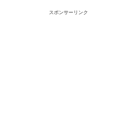
いました！さすが、侍...
スポンサーリンク