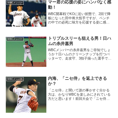
マー君の応援の姿にハンパなく感
WBCメンバー
動！
WBC開幕戦でKOに近い状態で、2回で降
板になった田中将大投手ですが、ベンチ
の中での必死に味方を応援する姿に感動
しました！開幕戦でふがいない投球でノ
ックアウトされて、日本中から叩かれて
いる、田中マー君ですが、ノックアウト
トリプルスリーも狙える男！日ハ
された後のも、第2戦...
WBCメンバー
ムの糸井嘉男
WBCメンバーの糸井嘉男をご存知でしょ
うか？日ハムのクリーンナップを打つバ
ッターで、走攻守、3拍子揃った選手で
す。少し地味な選手ですが、我が京都出
身の選手なので、やっぱり応援したくな
るんですよねー！！今年行われる、第3回
WBCでおそらく3番...
内海、「ニセ侍」を返上できる
WBCメンバー
か？
「ニセ侍」と聞いて誰の事かすぐ分かる
方は、かなりWBCを楽しみにされている
方だと思います！前回大会で「ニセ侍」
と呼ばれた、巨人の内海が「ニセ侍」返
上をかけて、WBCの調整に入りました。
2009年に行われた、第2回WBCのメンバ
ーに選ばれた、...