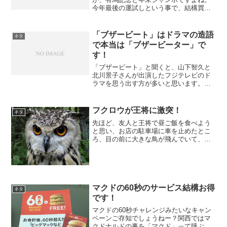
今年最後の運試しという事で、結構買わ
れる方も多いと思います。果たして、年
末ジャンボと、有馬記念どちらがお金が
増えるんでしょうかね（笑）
「ブザービート」はドラマの造語
ネタ
で本当は「ブザービーター」で
す！
「ブザービート」と聞くと、山下智久と
北川景子さんが出演したフジテレビのド
ラマを思う出す方が多いと思います。こ
の「ブザーブート」とはどういう意味だ
と思いますか？正式名称は、「ブザービ
ーター」と呼ばれます。
フクロウが王将に激突！
ネタ
先ほど、友人と王将で昼ご飯を食べよう
と思い、お店の駐車場に車を止めたとこ
ろ、目の前に大きな鳥が飛んでいて、何
とそのまま、その鳥が王将の窓に激突し
ました。場所は京都市内のど真ん中の五
条通りの王将です、まずこんな所にフク
ロウがいること自体が珍し...
マクドの60秒のサービス結構お得
ネタ
です！
マクドの60秒チャレンジみたいなキャン
ペーンご存知でしょうねー？関西ではマ
クドナルドの事を「マクド」って呼ぶん