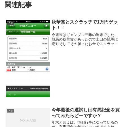
関連記事
秋華賞とスクラッチで1万円ゲッ
ネタ
ト！！
今週末はギャンブル三昧の週末でした。
競馬の秋華賞があったので土日の競馬は
絶対そしてその勝ったお金でスクラッチ
をするとさらにお金が増えました。金額
的には大した事は無いんですがやっぱり
ギャンブルに勝つと気分がいいもんです
笑まず土曜日に行われた府...
今年最後の運試しは有馬記念を買
ネタ
ってみたらどーですか？
年末と言えば、恒例行事になっているの
が、有馬記念と年末ジャンボですよね。