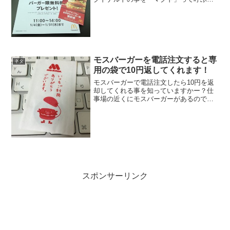
です。正式名称は「ENJOY！60秒サービ
ス」と言うようです。簡単にいうと、1分
以内で商品を提供できなければ、バーガ
ー無料券をもら...
モスバーガーを電話注文すると専
ネタ
用の袋で10円返してくれます！
モスバーガーで電話注文したら10円を返
却してくれる事を知っていますかー？仕
事場の近くにモスバーガーがあるのでよ
く注文するのですが、電話注文するたび
に10円を返金してもらえます。電話注文
したら、電話代として10円返してくれる
サービスはよくあり...
スポンサーリンク