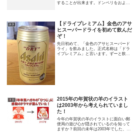
することが出来ます。ドンペリをおよそ
15000円で販売しています。もちろんコス
トコの店舗や地域によって価格は変動す
る場合がありますが基本的には15000円で
購入すること...
【ドライプレミアム】金色のアサ
ネタ
ヒスーパードライを初めて飲んだ
ぞ！
先日初めて、「金色のアサヒスーパード
ライ」を飲みました。正式名称は「ドラ
イプレミアム」と言います。ずーと飲み
たかったんですが、ギフト専用と言う事
で、お店では買えなかったんですが、た
またま通りかかったリカマンで、「ドラ
イプレミアム」が売ってい...
2015年の年賀状の羊のイラスト
ネタ
は2003年から考えられていまし
た！
今年の年賀状の羊のイラストに面白い郵
便局の遊び心が隠されているのを知って
ますか？前回の未年は2003年でした、そ
の時の年賀状の羊のイラストは編み物を
している羊のイラストでした。そして12