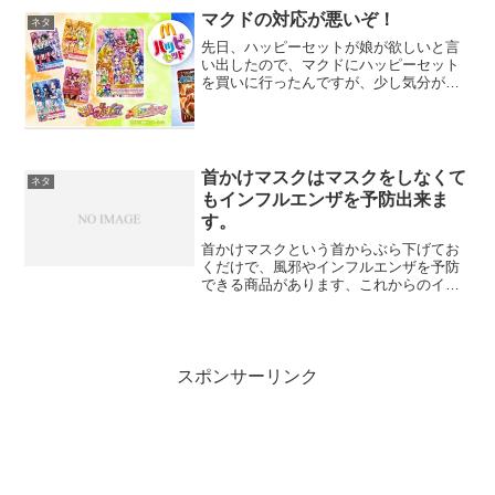
年後の今年2015年は、その羊のイラスト
マクドの対応が悪いぞ！
ネタ
に大きな変化が...
先日、ハッピーセットが娘が欲しいと言
い出したので、マクドにハッピーセット
を買いに行ったんですが、少し気分が悪
い対応をされたんです！！今回のハッピ
ーセットは、新しいプリキュア「ドキド
キ！プリキュア」のカードだったので、
娘にとっては間違いなく欲...
首かけマスクはマスクをしなくて
ネタ
もインフルエンザを予防出来ま
す。
首かけマスクという首からぶら下げてお
くだけで、風邪やインフルエンザを予防
できる商品があります、これからのイン
フルエンザの時期にはぴったりの商品で
す。
スポンサーリンク