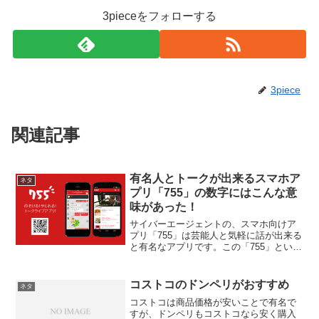
3pieceをフォローする
3piece
関連記事
有名人とトークが出来るスマホア
ネタ
プリ「755」の数字にはこんな意
味があった！
サイバーエージェントの、スマホ向けア
プリ「755」は芸能人と気軽に話が出来る
と有名なアプリです。この「755」という
アプリの名前の由来が面白いんですよ。
サイバーエージェントの藤田晋社長と仲
の良い人物と言えば、真っ先に思い浮か
コストコのドンペリがおすすめ
ネタ
ぶのが、ホリエモ...
コストコは商品価格が安いことで有名で
すが、ドンペリもコストコなら安く購入