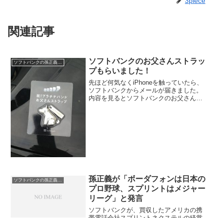
3piece
関連記事
ソフトバンクのお父さんストラッ
ソフトバンクの孫正義社長
プもらいました！
先ほど何気なくiPhoneを触っていたら、
ソフトバンクからメールが届きました。
内容を見るとソフトバンクのお父さんの
グッズがもらえるというメールでした。
子供が喜ぶかなと思い早速もらいに行き
ました。結構、かわいいですよね、これ
はiPhone5に...
孫正義が「ボーダフォンは日本の
ソフトバンクの孫正義社長
プロ野球、スプリントはメジャー
リーグ」と発言
ソフトバンクが、買収したアメリカの携
帯電話会社スプリントネクステルの経営