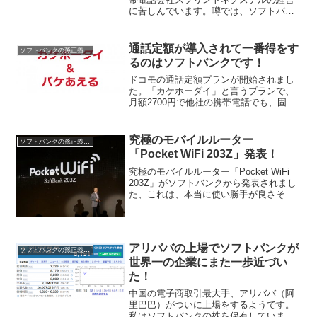
に苦しんでいます。噂では、ソフトバン
クはスプリントを売却するのではという
報道も出ています。スプリントの経営が
思うようにいかない事を、孫正義社長が
通話定額が導入されて一番得をす
ソフトバンクの孫正義社長
面白い表現をしていました...
るのはソフトバンクです！
ドコモの通話定額プランが開始されまし
た。「カケホーダイ」と言うプランで、
月額2700円で他社の携帯電話でも、固定
電話でも、どこに何時間かけても2700円
の通話料金になります。ドコモが先駆け
て、通話定額を発表しましたが、ライバ
究極のモバイルルーター
ソフトバンクの孫正義社長
ルである、auと...
「Pocket WiFi 203Z」発表！
究極のモバイルルーター「Pocket WiFi
203Z」がソフトバンクから発表されまし
た、これは、本当に使い勝手が良さそう
です、うまく利用すれば、通信料をかな
り安く抑える事が出来そうです。このモ
バイルルーターですが、下り最大42Mbps
を...
アリババの上場でソフトバンクが
ソフトバンクの孫正義社長
世界一の企業にまた一歩近づい
た！
中国の電子商取引最大手、アリババ（阿
里巴巴）がついに上場をするようです。
私はソフトバンクの株を保有しています