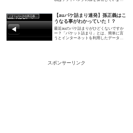
が、アリババが上場を果たすと言うのが
わかっていたので、ソフトバンクの株を
持っていました。これでソフトバンクが
【auパケ詰まり連発】孫正義はこ
ソフトバンクの孫正義社長
世界一の企業にまたまた一...
うなる事がわかっていた！？
最近auのパケ詰まりがひどくないですか
ー？「パケット詰まり」とは、簡単に言
うとインターネットを利用したデータの
ダウンロードやアップロードがうまくい
かない事です。これがauで最近多発して
いるんです。私は、auとソフトバンクの
iPhoneを2台...
スポンサーリンク