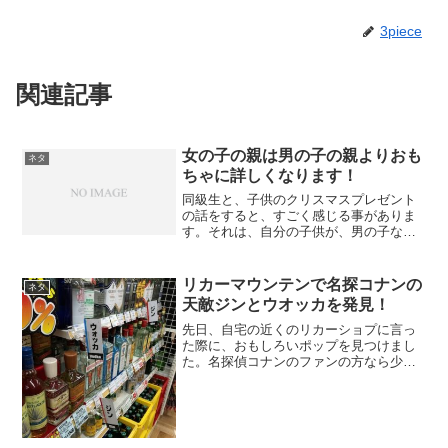
3piece
関連記事
女の子の親は男の子の親よりおも
ネタ
ちゃに詳しくなります！
同級生と、子供のクリスマスプレゼント
の話をすると、すごく感じる事がありま
す。それは、自分の子供が、男の子なの
か女の子なのかで、プレゼントがこんな
にも変わる物かと感じます。男の子のプ
レゼントでよく聞くのは、仮面ライダー
リカーマウンテンで名探コナンの
ネタ
かトッキュジャーのおもち...
天敵ジンとウオッカを発見！
先日、自宅の近くのリカーショプに言っ
た際に、おもしろいポップを見つけまし
た。名探偵コナンのファンの方なら少し
反応してしまうと思います。くだらない
画像ですが、確実に名探偵コナンを思い
出しますよ（笑）名探偵コナンと言え
ば、阿笠博士が黒の組織のボ...