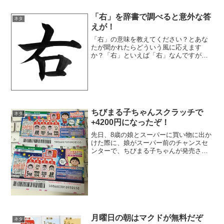
「右」を辞書で調べると意外な答
ネタ
えが！
「右」の意味を教えてください？とあな
たが聞かれたらどういう風に応えます
か？「右」といえば「右」なんですが、
辞書によって言い方が違うって知ってい
ましたか！例えば、ある辞書では、「南
を向いた時の西にあたる方向」と解説さ
れています。他の辞書では、...
ちびまる子ちゃんスクラッチで
ネタ
+4200円になったぞ！
先日、8歳の娘とスーパーに買い物に出か
けた際に、娘がスーパー前のチャンスセ
ンターで、ちびまる子ちゃんが発売され
ている事に気付きました。娘は、ちびま
る子ちゃんの大ファンでこのスクラッチ
が欲しいと言い出しました。私も1000円
位なら運試しで良い...
月曜日の朝はマクドが無料だぞ
ネタ