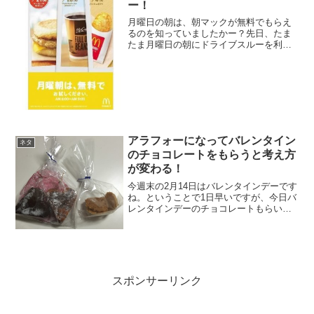
ー！
月曜日の朝は、朝マックが無料でもらえ
るのを知っていましたかー？先日、たま
たま月曜日の朝にドライブスルーを利用
しましたが、ソーセージマフィンを無料
でもらう事が出来ました。全く知らなか
ったんですが、1月から開催されていたよ
うです、2月4日で終了...
アラフォーになってバレンタイン
ネタ
のチョコレートをもらうと考え方
が変わる！
今週末の2月14日はバレンタインデーです
ね。ということで1日早いですが、今日バ
レンタインデーのチョコレートもらいま
した。アラフォーの親父にもなると、バ
レンタインにチョコレートなんてなかな
かもらえませんが、やっぱりチョコレー
ト貰うと嬉しくなり...
スポンサーリンク