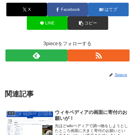
X
Facebook
はてブ
LINE
コピー
3pieceをフォローする
3piece
関連記事
ウィキペディアの画面に寄付のお
ネタ
願いが！
先ほどwikiペディアで調べ物をしようとし
たところ画面に大きく寄付のお願いとい