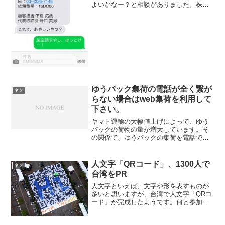
よいかなー？と相談がありました。株式
会社ノルドという会社からのメールのよ
うですが、間違いなく架空請求だと思い
ながらも、念のためにネットで調べてみ
ました。すると、「ノルド...
ゆうパック集荷の電話が全く繋が
ネタ
らない場合はweb集荷を利用して
下さい。
ヤマト運輸の大幅値上げによって、ゆう
パックの荷物の量が増大しています。そ
の関係で、ゆうパックの集荷を電話で頼
みたいのに、なかなか電話が繋がらずイ
ライラする事が増えていませんか？私
も、毎日のようにゆうパックを利用して
人文字「QRコード」、1300人で
ネタ
いるので、毎日集荷依頼の電...
台湾をPR
人文字といえば、文字や形を表すものが
多いと思いますが、台湾で人文字「QRコ
ード」が完成したようです。何と参加人
数1300人だそうです。今回のイベントに
は、エバー航空や自転車メーカーのジャ