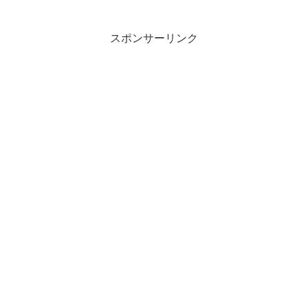
イアント（Giant）などの従業員らも参
加。傘で「Hi...
スポンサーリンク