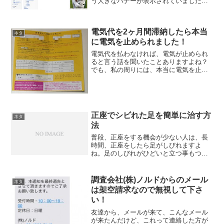
う大きなバナーが表示されていました。
この画像では見にくいかと思いますが、
「寺原隼人」と検索してWikiを表示させ
たところ、上の画像のように大きな青い
電気代を2ヶ月間滞納したら本当
表示がりました...
ネタ
に電気を止められました！
電気代を払わなければ、電気が止められ
ると言う話を聞いたことありますよね？
でも、私の周りには、本当に電気を止め
られた人っていなかったのですが、まさ
か自分が電気を止められる事になるとは
思いもしませんでした。格好悪い話です
が、私が実際に電気が止め...
正座でシビれた足を簡単に治す方
ネタ
法
普段、正座をする機会が少ない人は、長
時間、正座をしたら足がしびれますよ
ね。足のしびれがひどいと立つ事もつら
いときありますよね、そんな時に簡単に
足のしびれを取る方法があります。先
日、お葬式の際に、30分ほど正座をしな
調査会社(株)ノルドからのメール
ネタ
いと行けない状況になりまし...
は架空請求なので無視して下さ
い！
友達から、メールが来て、こんなメール
が来たんだけど、これって連絡した方が