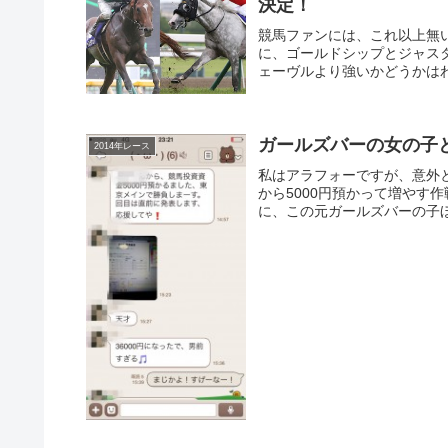
決定！
競馬ファンには、これ以上無
に、ゴールドシップとジャス
ェーヴルより強いかどうかはわ
ガールズバーの女の子と
2014年レース
私はアラフォーですが、意外
から5000円預かって増やす
に、この元ガールズバーの子ほ