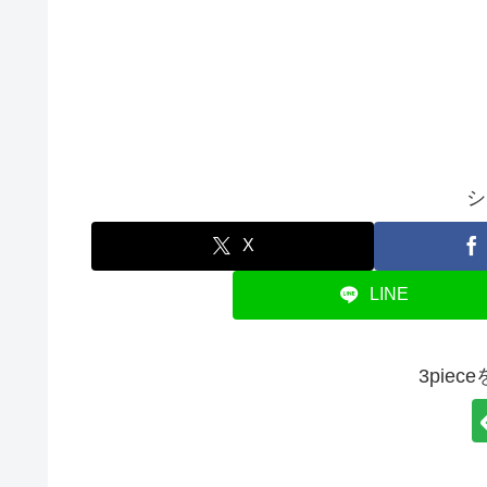
シ
X
LINE
3pie