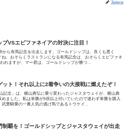
3piece
ップVSエピファネイアの対決に注目！
7枠から有馬記念を出走します。ゴールドシップは、良くも悪く
すね、おそらくラストランになる有馬記念は、おそらくエピファネ
われますが、マー君は、ゴールドシップが勝つ...
ゲット！それ以上に2着争いの大接戦に燃えたぞ！
中山記念」は、横山典弘に乗り変わったジャスタウェイが、横山典
収めました。私は単勝が5倍以上付いていたので迷わず単勝を購入
武豊騎乗の一番人気の逃げ馬であるトウケイ...
門制覇を！ゴールドシップとジャスタウェイが出走