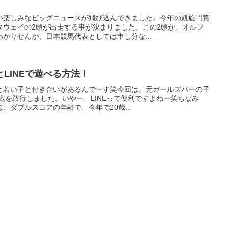
い楽しみなビッグニュースが飛び込んできました。今年の凱旋門賞
タウェイの2頭が出走する事が決まりました。この2頭が、オルフ
かりせんが、日本競馬代表としては申し分な...
LINEで遊べる方法！
と若い子と付き合いがあるんでーす笑今回は、元ガールズバーの子
作戦を敢行しました。いやー、LINEって便利ですよねー笑ちなみ
、ダブルスコアの年齢で、今年で20歳...