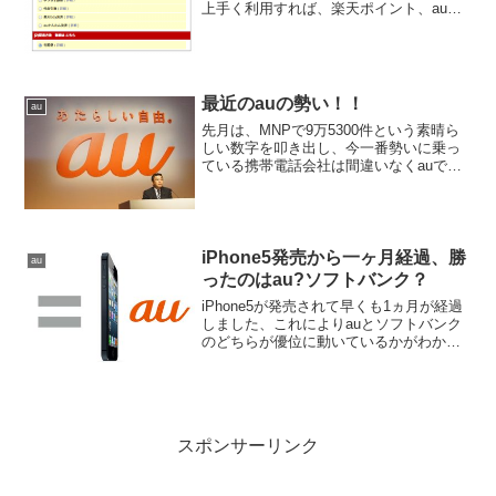
上手く利用すれば、楽天ポイント、auポ
イント、クレジットカードのポイントの
ポイント3重取りを出来ます。最近では、
楽天のお店でも、「auかんたん決済」を
利用出来るお店...
最近のauの勢い！！
au
先月は、MNPで9万5300件という素晴ら
しい数字を叩き出し、今一番勢いに乗っ
ている携帯電話会社は間違いなくauです
よねー！！iPhone 5の発売後、MNPでの
転入超過が月間9万5000件を超えるなど、
好調ぶりが伝えられるKDDI。その好...
iPhone5発売から一ヶ月経過、勝
au
ったのはau?ソフトバンク？
iPhone5が発売されて早くも1ヵ月が経過
しました、これによりauとソフトバンク
のどちらが優位に動いているかがわかっ
てきたようです。iPhone5発売を巡って、
ヘビーユーザからの支持が多かったのが
テザリングの有無だ。auはiPhone5発...
スポンサーリンク