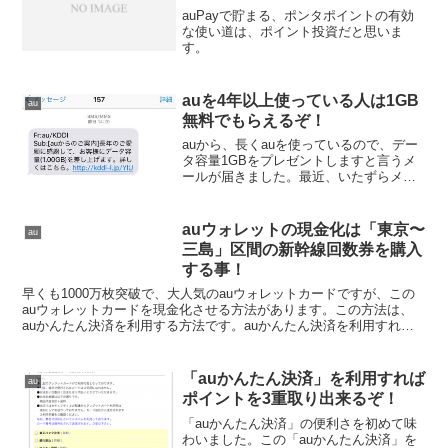
auPayで貯まる、ポンタポイントの有効
な使い道は、ポイント投資だと思いま
す。
auを4年以上使っている人は1GB
au
無料でもらえるぞ！
auから、長くauを使っているので、デー
タ容量1GBをプレゼントしますと言うメ
ールが届きました。最近、いたずらメー
ルが多かったので、どーせこれもウソだ
ろうと思ってスルーしていましたが、ど
うやら本当の話だったようです。詳細を
auウォレットの現金化は「東京〜
au
確認してみると、「...
三島」区間の新幹線回数券を購入
する事！
早くも1000万枚突破で、大人気のauウォレットカードですが、この
auウォレットカードを現金化させる方法があります。この方法は、
auかんたん決済を利用する方法です。auかんたん決済を利用すれ
ば、auウォレットカードに最大で2万円チャージする...
「auかんたん決済」を利用すれば
au
ポイントを3重取り出来るぞ！
「auかんたん決済」の便利さを初めて味
わいました。この「auかんたん決済」を