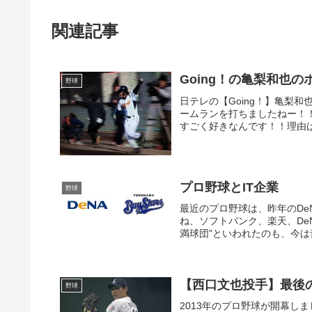
関連記事
Going！の亀梨和也
野球
日テレの【Going！】亀梨
ームランを打ちましたねー！！
すごく好きなんです！！理由は
プロ野球とIT企業
野球
最近のプロ野球は、昨年のDe
ね、ソフトバンク、楽天、De
満球団"といわれたのも、今は昔
【西口文也投手】最後の
野球
2013年のプロ野球が開幕し