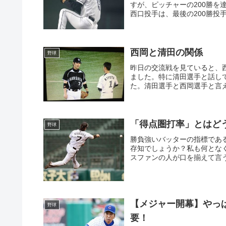
すが、ピッチャーの200勝を
西口投手は、最後の200勝投手
西岡と清田の関係
野球
昨日の交流戦を見ていると、
ました。特に清田選手と話し
た。清田選手と西岡選手と言えば
「得点圏打率」とはど
野球
勝負強いバッターの指標であ
存知でしょうか？私も何とな
スファンの人が口を揃えて言う
【メジャー開幕】やっ
野球
要！