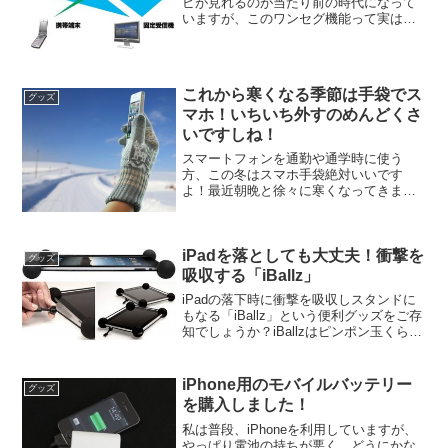
ビが見れるのが当たり前の時代になって
いますが、このワンセグ機能って実はス
マホでもあまり使われていないようで
す。いまやハイエンド端末のほぼすべて
が搭載しており、おサイフケータイ、赤
外線と並んで「ガラケー機能...
これから寒くなる季節は手袋でス
グッズ
マホ！いちいち外すのめんどくさ
いですしね！
スマートフォンを通勤や通学時に使う
方、この冬はスマホ手袋絶対いいです
よ！最近朝晩と徐々に寒くなってきまし
たよね。それにつれて起きるのが億劫に
なってきて布団に入ったままスマートフ
ォンでツイッターを見たりフェイスブッ
iPadを落としても大丈夫！衝撃を
クをチェックしたりしていませ...
グッズ
吸収する「iBallz」
iPadの落下時に衝撃を吸収しスタンドに
もなる「iBallz」という便利グッズをご存
知でしょうか？iBallzはピンポン玉くらい
のボールを四隅に付けることで、落とし
ても直接本体に衝撃が加わるのを防ぐよ
うになっています。テーブルに置くとき
iPhone用のモバイルバッテリー
グッズ
も、...
を購入しました！
私は普段、iPhoneを利用していますが、
やっぱり電池の持ちが悪く、どうにかな