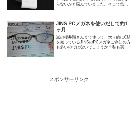
らないかと悩んでいました。そこで気に
なっていたのが最近話題のモバイルバッ
テリーです。このモバイルバッテリーを
ついに買おうと決意しました。いざ、モ
JINS PCメガネを使いだして約1
バイルバッテリーを...
グッズ
ヶ月
嵐の櫻井翔さんまで使って、大々的にCM
を売っているJINSのPCメガネご存知の方
も多いのではないでしょうか？私も実際
に購入して約1ヶ月経ちました。私は仕事
柄、パソコンに向かって仕事している時
間が非常に多いので、昔から視力の低下
を心配していま...
スポンサーリンク