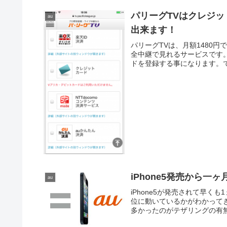
パリーグTVはクレジッ
au
出来ます！
パリーグTVは、月額1480
全中継で見れるサービスです
ドを登録する事になります。で
iPhone5発売から一
au
iPhone5が発売されて早く
位に動いているかがわかってき
多かったのがテザリングの有無だ。a