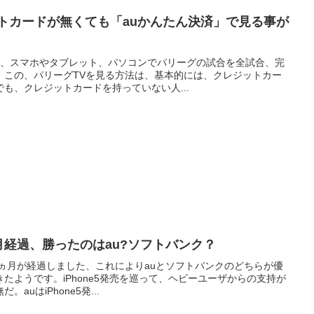
トカードが無くても「auかんたん決済」で見る事が
円で、スマホやタブレット、パソコンでパリーグの試合を全試合、完
。この、パリーグTVを見る方法は、基本的には、クレジットカー
も、クレジットカードを持っていない人...
ヶ月経過、勝ったのはau?ソフトバンク？
も1ヵ月が経過しました、これによりauとソフトバンクのどちらが優
たようです。iPhone5発売を巡って、ヘビーユーザからの支持が
uはiPhone5発...