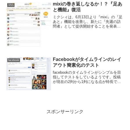
ルタイムに友達の動きがわかるもので画
mixiの巻き返しなるか！？『足あ
SNS
面の右...
と機能』復活
ミクシィは、6月13日より『mixi』の『足
あと』機能を改善し、新たに『先週の訪
問者』として提供開始することを発表し
ました。今回の機能改善は、『mixi』内
におけるサービス機能の多様化とユーザ
ーのコミュニケーションスタイルの変化
を踏まえて実...
Facebookがタイムラインのレイ
facebook
アウト簡素化のテスト
facebookのタイムラインがシンプルを目
指してテストをしているようです。投稿
が現在の2列から1列になる点が特長であ
る。また、このテストレイアウトでは、
友達やアクティビティを表すボックスが
右側に配置されている。現在、少数のユ
ーザーを対象に...
スポンサーリンク