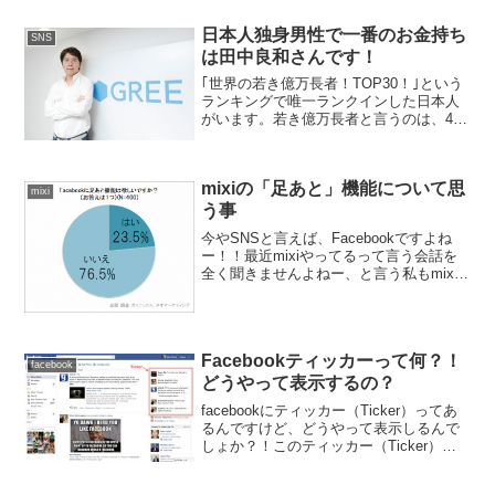
た！スマホでいつもどうり閲覧しようと
アプリを立ち上げふつうに使用していた
日本人独身男性で一番のお金持ち
SNS
のですが、『いい...
は田中良和さんです！
｢世界の若き億万長者！TOP30！｣という
ランキングで唯一ランクインした日本人
がいます。若き億万長者と言うのは、40
歳以下の億万長者になります。その日本
人の名前は「田中良和」です。誰そ
れ？？ってなりますよね。この画像を見
mixiの「足あと」機能について思
れば一目瞭然ですよね...
mixi
う事
今やSNSと言えば、Facebookですよね
ー！！最近mixiやってるって言う会話を
全く聞きませんよねー、と言う私もmixi
をほとんどしておりません。でも日本人
はmixiの名残かFacebookにも「足あと」
機能があると思われている人が多い...
Facebookティッカーって何？！
facebook
どうやって表示するの？
facebookにティッカー（Ticker）ってあ
るんですけど、どうやって表示しるんで
しょか？！このティッカー（Ticker）っ
てそもそもどんな機能なのか説明する
と、ニュースフィードよりも素早くリア