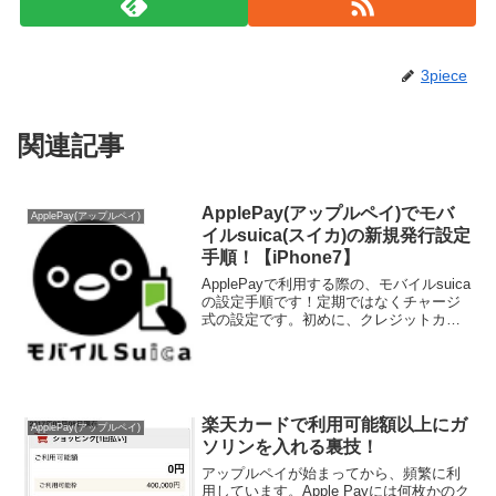
3piece
関連記事
ApplePay(アップルペイ)でモバ
ApplePay(アップルペイ)
イルsuica(スイカ)の新規発行設定
手順！【iPhone7】
ApplePayで利用する際の、モバイルsuica
の設定手順です！定期ではなくチャージ
式の設定です。初めに、クレジットカー
ド必須なので、持ってない方は使えませ
ん！iPhone iOS版⇒インストール設定方
法【suica発行】⇒suicaにお...
楽天カードで利用可能額以上にガ
ApplePay(アップルペイ)
ソリンを入れる裏技！
アップルペイが始まってから、頻繁に利
用しています。Apple Payには何枚かのク