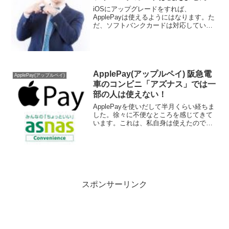
iOSにアップグレードをすれば、
ApplePayは使えるようにはなります。た
だ、ソフトバンクカードは対応していま
せん！登録しようとしてもエラー画面が
出てきます。名義部分を、「SOFTBANK
CUSTOMER」と自分の名前に変更しても
不可で...
ApplePay(アップルペイ) 阪急電
ApplePay(アップルペイ)
車のコンビニ「アズナス」では一
部の人は使えない！
ApplePayを使いだして半月くらい経ちま
した。徐々に不便なところを感じてきて
います。これは、私自身は使えたのです
が、一部の人は使えないから不便だと思
ったことです。ちなみに「asnas(アズナ
ス)」は駅にあるこんなコンビニです。阪
急電車を...
スポンサーリンク