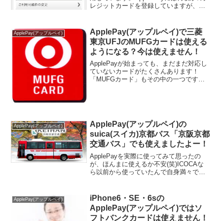
レジットカードを登録していますが、そ
の中の楽天カードでガソリンを入れるこ
とが多いのですが、楽天カードは、アプ
リを利用すれば、現在、残りいくらまで
ApplePay(アップルペイ)で三菱
ApplePay(アップルペイ)
利用可能か瞬時...
東京UFJのMUFGカードは使える
ようになる？今は使えません！
ApplePayが始まっても、まだまだ対応し
ていないカードがたくさんあります！
「MUFGカード」もその中の一つです。
ApplePayが始まっても利用できる・利用
したいカードが対応してないと意味がな
い！Q.じゃあ「MUFGカード」は今後対
応す...
ApplePay(アップルペイ)の
ApplePay(アップルペイ)
suica(スイカ)京都バス「京阪京都
交通バス」でも使えましたよー！
ApplePayを実際に使ってみて思ったの
が、ほんまに使えるか不安(笑)ICOCAな
ら以前から使っていたんで自身満々で使
えると思うんですが、如何せんsuicaは使
ったことがないからめっちゃ不安になり
ます(笑)今回は、京都の一部で運行してい
iPhone6・SE・6sの
ApplePay(アップルペイ)
る...
ApplePay(アップルペイ)ではソ
フトバンクカードは使えません！