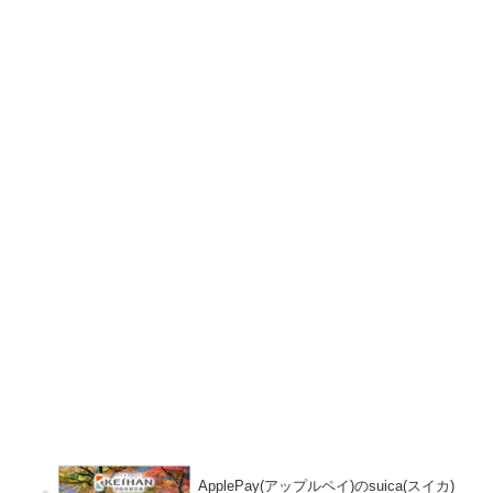
ApplePay(アップルペイ)のsuica(スイカ)