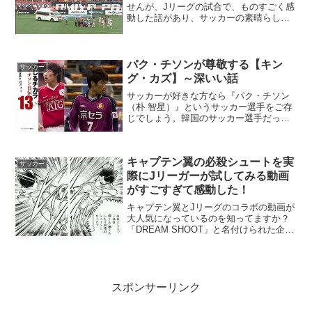
せんが、Jリーグの試合で、ものすごく感
動した話があり、サッカーの素晴らしさ
を教えてもらった試合がありました。大
きなニュースにもなっていましたが、5月
6日、大宮アルディージャとサンフレッチ
ェ広島の一戦で、後...
パク・チソンが尊敬する【キン
サッカー
グ・カズ】～深いい話
サッカーが好きな方なら『パク・チソン
（朴 智星）』というサッカー選手をご存
じでしょう。韓国のサッカー選手だった
彼は、Ｊリーグの京都パープルサンガの
選手として活躍し、さらにいま日本の香
川選手が活躍する【マンチェスターユナ
キャプテン翼の必殺シュートを実
イテッド】で活躍した初...
サッカー
際にJリーガーが試してみる動画
がすごすぎて感動した！
キャプテン翼とJリーグのコラボの動画が
大人気になっているのを知ってますか？
「DREAM SHOOT」と名付けられた企画
で、キャプテン翼に登場する、様々なシ
ュートを実際のJリーガーが試してみると
言う企画です。YouTubeで公開されてい
ますが...
スポンサーリンク