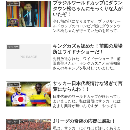
ブラジルワールドカップにダウン
サッカー
タウン松ちゃんにそっくりな人が
いたぞ！
少し前の話になりますが、ブラジルワー
ルドカップのコロンビア戦にダウンタウ
ンの松ちゃんが行っていたのを知ってい
ましたか？これはウソですが、大爆笑の
画像を発見しました。試合の直後にも、
ツイッターでこの人が、ダウンタウンの
キングカズも認めた！前園の居場
サッカー
松ちゃんに似過ぎていると...
所はワイドナショーだ！
先日放送された、ワイドナショーで、前
園真聖さんが、キングカズこと三浦知良
さんのキャンプを取材していました。そ
こで、アスリート同士の興味深い話をし
ていました。印象的だったのは、カズが
引退の事について聞かれると「まだ夢の
サッカー日本代表情けな過ぎて言
サッカー
途中ですから。夢の中で覚...
葉にならんわ！！
日本代表のワールドカップが終わってし
まいましたね、私は普段はサッカーには
あまり興味が無いんですが、やっぱりワ
ールドカップは見てしまいましたねー。
で、肝心の結果は、、、何してんの？？
情けないの一言でしょー！
Jリーグの奇跡の応援に感動！
サッカー
私は、サッカーにそれほど詳しくありま