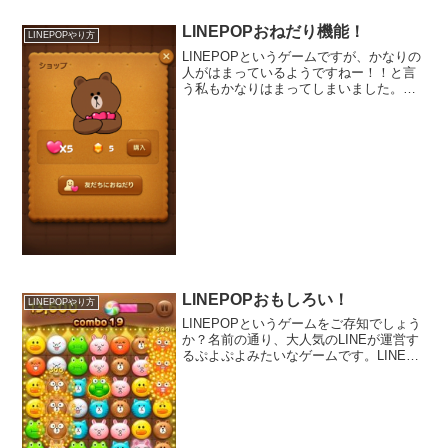
LINEPOPおねだり機能！
LINEPOPやり方
LINEPOPというゲームですが、かなりの
人がはまっているようですねー！！と言
う私もかなりはまってしまいました。以
外にムキになってしまうんですよね
ー！！このゲームやった人ならわかると
思いますが、ついついはまってしまうの
で、すぐにハートが無く...
LINEPOPおもしろい！
LINEPOPやり方
LINEPOPというゲームをご存知でしょう
か？名前の通り、大人気のLINEが運営す
るぷよぷよみたいなゲームです。LINEを
通じて友達をランキング形式で紹介して
いくのでついついはまってしまうんです
よねー！これ、ただのゲームでしょ！？
って思われ...