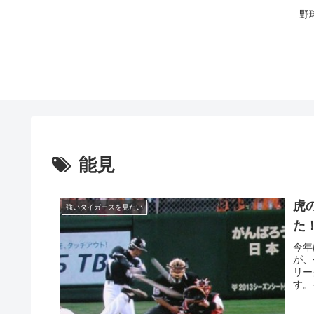
野
能見
虎
強いタイガースを見たい
た
今年
が、
リー
す。