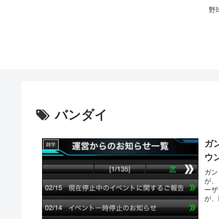
野
バンダイ
ガ
雑学
ウ
ガン
が、
ーザ
が、