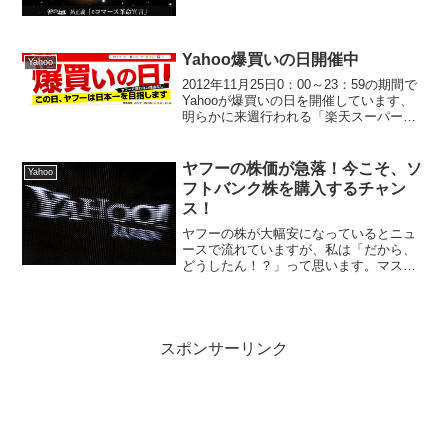
や、孫正義社長が、市場の常識を破壊し
ようとしています。今回、孫正義社長が
目をつけたのは、...
Yahoo爆買いの日開催中
Yahoo
2012年11月25日0：00～23：59の期間で
Yahooが爆買いの日を開催しています、
明らかに来週行われる「楽天スーパーセ
ール」を意識して行っているイベントで
すね。Yahooショッピング、Yahooオーク
ション、Yahooトラベルなどで...
ヤフーの株価が急落！今こそ、ソ
Yahoo
フトバンク株を購入するチャン
ス！
ヤフーの株が大幅安になっているとニュ
ースで流れていますが、私は「だから、
どうしたん！？」って思います。マスコ
ミは、一点だけを捉えて悪いニュースを
流すのが本当に好きだなと、改めて感じ
ますねー。Yahooの株価が急落した原因
は、明らかで、ヤフオ...
スポンサーリンク