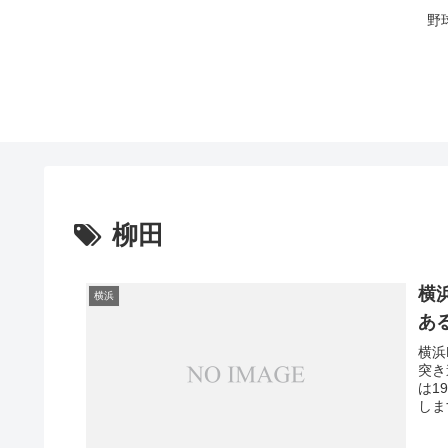
野
柳田
横
横浜
あ
横浜
突き
は1
しま