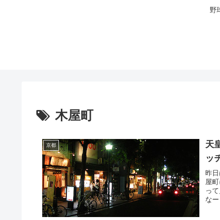
野
木屋町
天
京都
ッ
昨日
屋町
って
なー