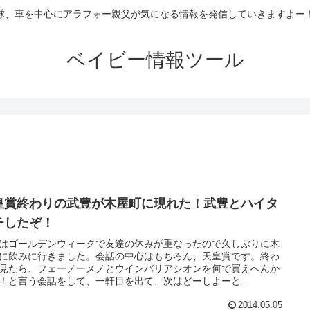
球、車を中心にアラフォー親父が気になる情報を発信していきますよー
ベイビー情報ツール
皇賞終わりの武豊が木屋町に現れた！武豊とハイタ
チしたぞ！
はゴールデンウィークで友達の休みが重なったので久しぶりに木
に飲みに行きました。会話の中心はもちろん、天皇賞です。終わ
見たら、フェーノーメノとウインバリアシオンを何で買えへんか
！と言う会話をして、一軒目を出て、次はどーしよーと...
2014.05.05